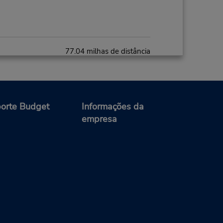
77.04 milhas de distância
Fazer uma reserva
M
orte Budget
Informações da
empresa
82.15 milhas de distância
Fazer uma reserva
M
minal,