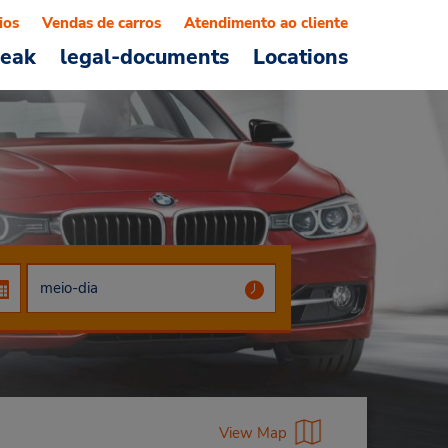
ios
Vendas de carros
Atendimento ao cliente
reak
legal-documents
Locations
View Map