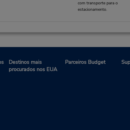
com transporte para o
estacionamento.
Telefone:
Horário de funcionamento:
(81) 52-589-0096
Sun - Sat 8:00 AM - 8:00 P
os
Destinos mais
Parceiros Budget
Sup
procurados nos EUA
Telefone:
Horário de funcionamento:
0569-36-3100
Sun - Sat 9:00 AM - 7:00 P
Caso esteja vindo de avião, o
balcão de locação fica no ter
com transporte para o
estacionamento.