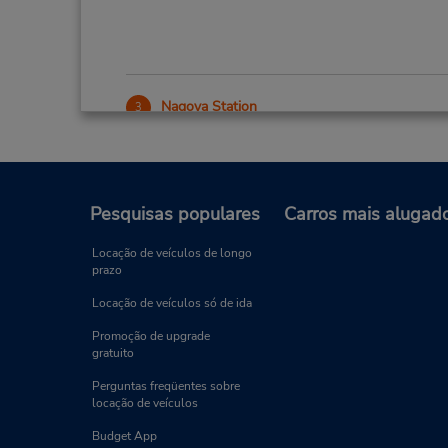
Nagoya Station
3
Endereço:
Nakamura-Ku, Nagoya,
3-12-5 Meieki,
Naygoya City,
450-0002,
Japan
Pesquisas populares
Carros mais alugad
Locação de veículos de longo
prazo
Chubu International Airport
4
Locação de veículos só de ida
Endereço:
Chubu Int Airport,
Promoção de upgrade
gratuito
Tokoname City,
Aichi Prefecture,
479-0837,
Japan
Perguntas freqüentes sobre
locação de veículos
Budget App