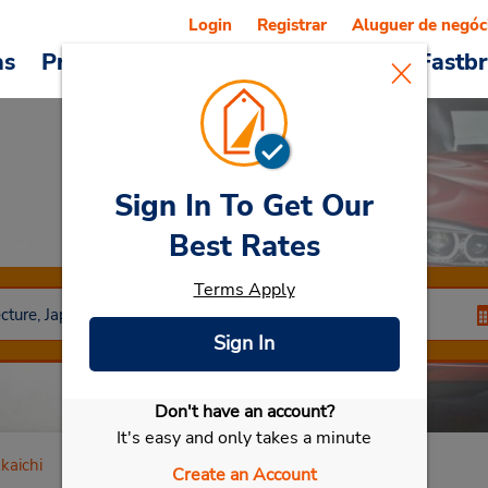
Login
Registrar
Aluguer de negóc
as
Promoções
Veículos e serviços
Fastb
Sign In To Get Our
Car Rental
Mie
Best Rates
Terms Apply
Sign In
Don't have an account?
Selecionar meu carro
It's easy and only takes a minute
kaichi
Create an Account