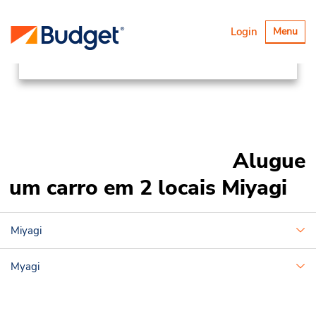
Locations
Asia Pacific
Japan
Alternar
Login
Menu
navegaçã
Miyagi
Alugue
um carro em 2 locais Miyagi
Miyagi
Myagi