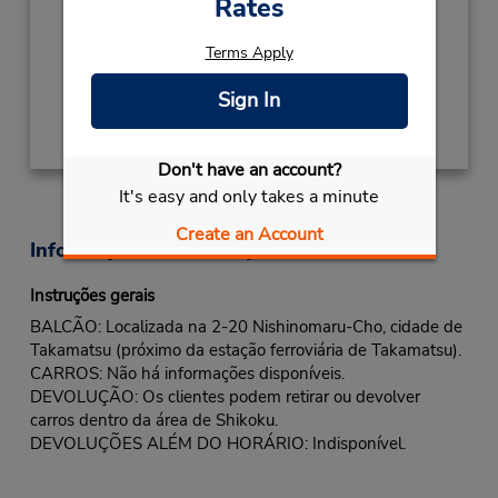
Rates
Horário de funcionamento:
Sun - Sat 8:00 AM - 7:00 PM
Terms Apply
Sign In
Obter instruções de caminho
Don't have an account?
It's easy and only takes a minute
Create an Account
Informações sobre a loja
Instruções gerais
BALCÃO: Localizada na 2-20 Nishinomaru-Cho, cidade de
Takamatsu (próximo da estação ferroviária de Takamatsu).
CARROS: Não há informações disponíveis.
DEVOLUÇÃO: Os clientes podem retirar ou devolver
carros dentro da área de Shikoku.
DEVOLUÇÕES ALÉM DO HORÁRIO: Indisponível.