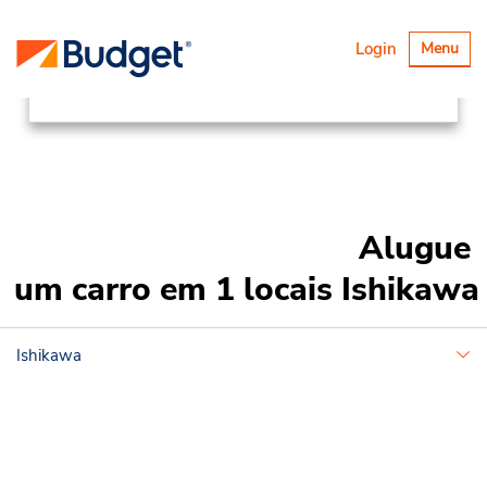
Locations
Asia Pacific
Japan
Alternar
Login
Menu
navegaçã
Ishikawa
Alugue
um carro em 1 locais Ishikawa
Ishikawa