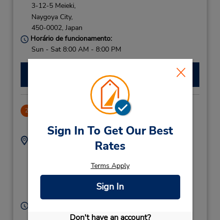
3-12-5 Meieki,
Naygoya City,
450-0002,
Japan
Horário de funcionamento:
Sun - Sat 8:00 AM - 8:00 PM
Fazer uma reserva
Nagoya Shinkansen
2
26.53 milhas de distância
Sign In To Get Our Best
Endereço:
Telefone:
Rates
052 459 3338
11-7 Tsubaki-Cho,
Nakamura-Ku,
Terms Apply
Nagoya-Shi,
Nagoya City,
4530015,
Sign In
Japan
Horário de funcionamento:
Sun - Sat 8:00 AM - 8:00 PM
Don't have an account?