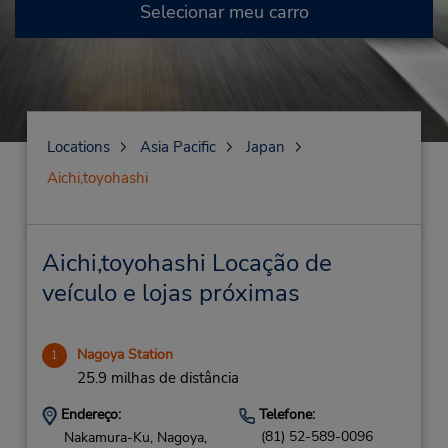
Selecionar meu carro
Locations
Asia Pacific
Japan
Aichi,toyohashi
Aichi,toyohashi Locação de
veículo e lojas próximas
Nagoya Station
1
25.9 milhas de distância
Endereço:
Telefone:
(81) 52-589-0096
Nakamura-Ku, Nagoya,