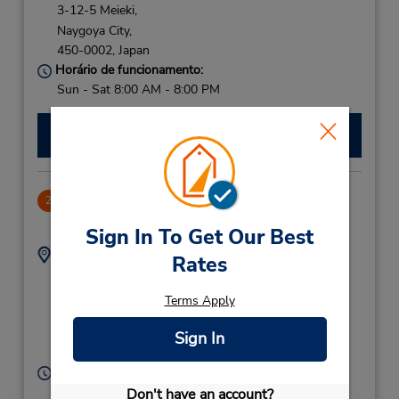
3-12-5 Meieki,
Naygoya City,
450-0002,
Japan
Horário de funcionamento:
Sun - Sat 8:00 AM - 8:00 PM
Fazer uma reserva
Nagoya Shinkansen
2
26.53 milhas de distância
Sign In To Get Our Best
Endereço:
Telefone:
Rates
052 459 3338
11-7 Tsubaki-Cho,
Nakamura-Ku,
Terms Apply
Nagoya-Shi,
Nagoya City,
4530015,
Sign In
Japan
Horário de funcionamento:
Sun - Sat 8:00 AM - 8:00 PM
Don't have an account?