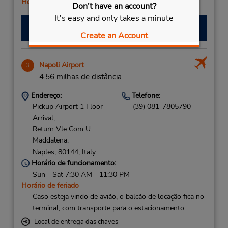
Horário de feriado
Don't have an account?
It's easy and only takes a minute
Fazer uma reserva
Create an Account
Napoli Airport
3
4.56 milhas de distância
Endereço:
Telefone:
Pickup Airport 1 Floor
(39) 081-7805790
Arrival,
Return Vle Com U
Maddalena,
Naples,
80144,
Italy
Horário de funcionamento:
Sun - Sat 7:30 AM - 11:30 PM
Horário de feriado
Caso esteja vindo de avião, o balcão de locação fica no
terminal, com transporte para o estacionamento.
Local de entrega das chaves