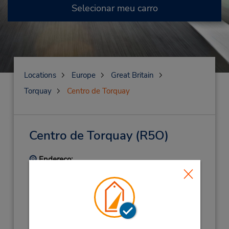
Selecionar meu carro
Locations
Europe
Great Britain
Torquay
Centro de Torquay
Centro de Torquay
(R5O)
Endereço:
Torquay Train Station,
Rathmore Road,
Torquay,
TQ2 6NU,
United Kingdom
Telefone:
(44) 01803431250