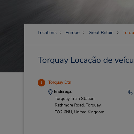
Locations
Europe
Great Britain
Torq
Torquay Locação de veícu
Torquay Dtn
1
Endereço:
Torquay Train Station,
Rathmore Road,
Torquay,
TQ2 6NU,
United Kingdom