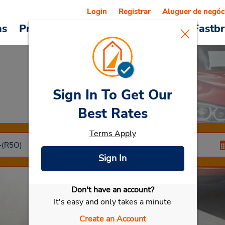
Login
Registrar
Aluguer de negóc
as
Promoções
Veículos e serviços
Fastb
Sign In To Get Our
Car Rental
Torquay
Best Rates
Terms Apply
Sign In
Don't have an account?
Selecionar meu carro
It's easy and only takes a minute
Create an Account