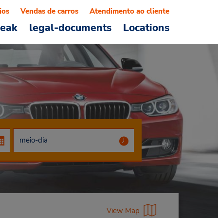
ios
Vendas de carros
Atendimento ao cliente
reak
legal-documents
Locations
View Map