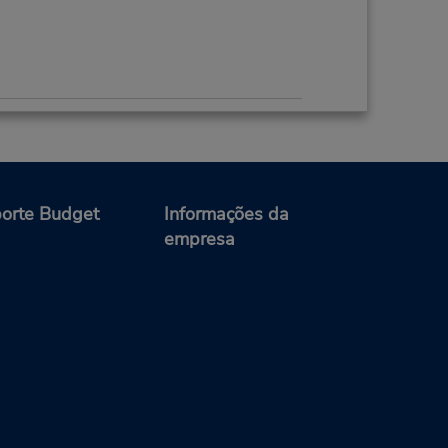
13.74 milhas de distância
Fazer uma reserva
; Sat
orte Budget
Informações da
empresa
22.87 milhas de distância
Fazer uma reserva
; Sat