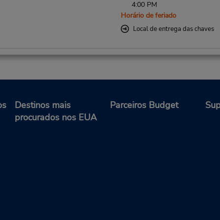
4:00 PM
Horário de feriado
Local de entrega das chaves
Telefone:
Horário de funcionamento:
(44) 01803 431250
Mon - Fri 9:00 AM - 5:30 PM
9:00 AM - 12:30 PM
os
Destinos mais
Parceiros Budget
Sup
Horário de feriado
procurados nos EUA
Telefone:
Horário de funcionamento:
(44) 01803431250
Mon - Fri 8:30 AM - 6:00 PM
8:30 AM - 1:00 PM
Horário de feriado