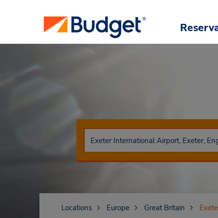
Reserv
Locations
Europe
Great Britain
Exete