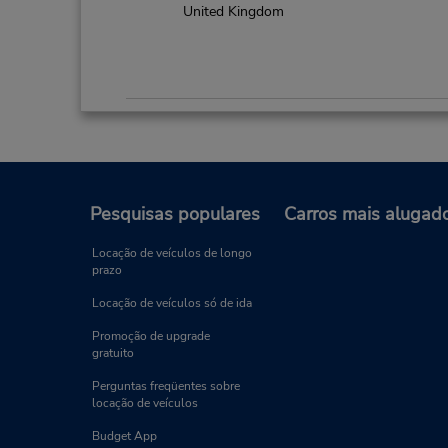
United Kingdom
Newton Abbot Railway Station
3
Endereço:
Newton Abbot Rail Stn
(Meet&Greet),
Pesquisas populares
Carros mais alugad
Newton Abbot,
TQ12 2JE,
United Kingdom
Locação de veículos de longo
prazo
Locação de veículos só de ida
Torquay Dtn
4
Promoção de upgrade
gratuito
Endereço:
Torquay Train Station,
Perguntas freqüentes sobre
Rathmore Road,
Torquay,
locação de veículos
TQ2 6NU,
United Kingdom
Budget App