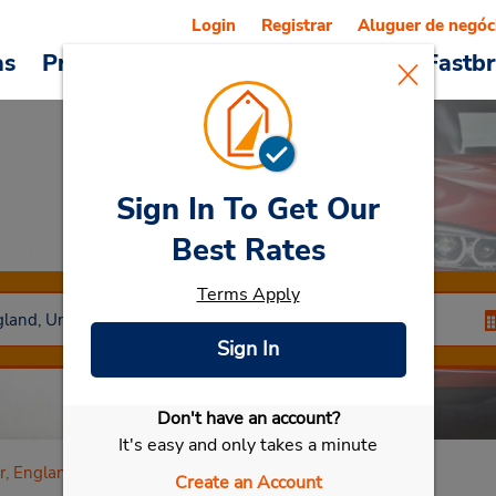
Login
Registrar
Aluguer de negóc
as
Promoções
Veículos e serviços
Fastb
Sign In To Get Our
Car Rental
Exeter
Best Rates
Terms Apply
Sign In
Don't have an account?
Selecionar meu carro
It's easy and only takes a minute
r, England
Create an Account