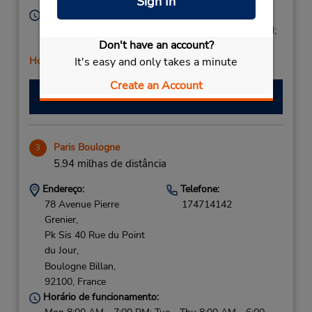
Sign In
Horário de funcionamento:
Mon - Fri 8:00 AM - 1:00 PM and 2:00 PM - 6:00 PM;
Don't have an account?
Sat 8:00 AM - 2:00 PM
It's easy and only takes a minute
Horário de feriado
Create an Account
Fazer uma reserva
Paris Boulogne
3
5.94 milhas de distância
Endereço:
Telefone:
78 Avenue Pierre
174714142
Grenier,
Pk Sis 40 Rue du Point
du Jour,
Boulogne Billan,
92100,
France
Horário de funcionamento: