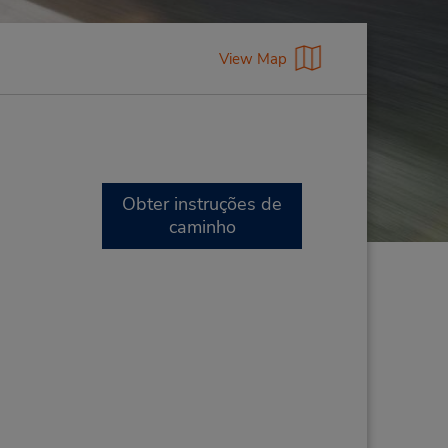
View Map
Obter instruções de
caminho