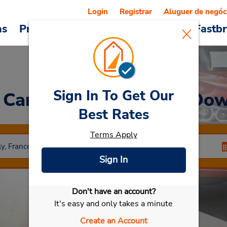
Login
Registrar
Aluguer de negóc
as
Promoções
Veículos e serviços
Fastb
Sign In To Get Our
 Car
at Saint Germain Do
Best Rates
Terms Apply
Sign In
Don't have an account?
Selecionar meu carro
It's easy and only takes a minute
Create an Account