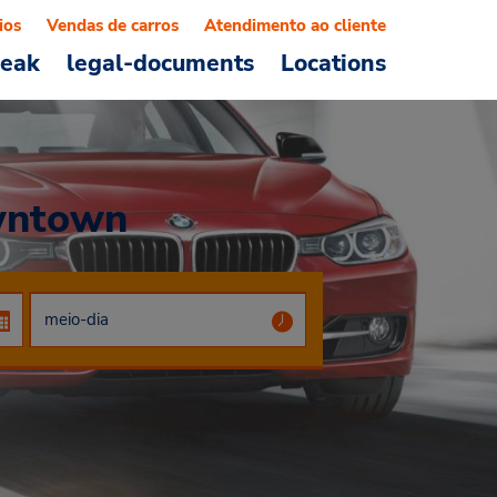
ios
Vendas de carros
Atendimento ao cliente
reak
legal-documents
Locations
wntown