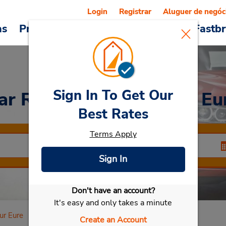
Login
Registrar
Aluguer de negóc
as
Promoções
Veículos e serviços
Fastb
Sign In To Get Our
ar Rental
Fontenay Sur Eu
Best Rates
Terms Apply
Sign In
Don't have an account?
Selecionar meu carro
It's easy and only takes a minute
ur Eure
Create an Account