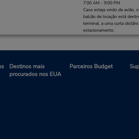
7:00 AM - 9:00 PM
Caso esteja vindo de avião, o
balcão de locação está dentr
terminal, a uma curta distânc
estacionamento.
Local de entrega das chaves
os
Destinos mais
Parceiros Budget
Sup
Telefone:
Horário de funcionamento:
procurados nos EUA
0033139209494
Mon 8:00 AM - 12:00 PM an
2:00 PM - 6:00 PM; Tue - Fri
AM - 12:00 PM and 2:00 PM
6:00 PM; Sat 8:00 AM - 11:
and 4:00 PM - 6:00 PM
Horário de feriado
Local de entrega das chaves