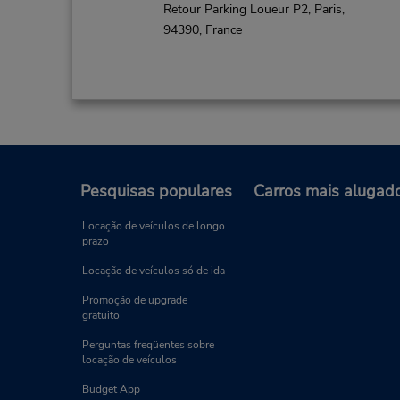
Retour Parking Loueur P2,
Paris,
94390,
France
Versailles Downtown
3
Pesquisas populares
Carros mais alugad
Endereço:
9 RUE DES CHANTIERS,
Locação de veículos de longo
prazo
VERSAILLES,
78000,
France
Locação de veículos só de ida
Promoção de upgrade
gratuito
Perguntas freqüentes sobre
locação de veículos
Budget App