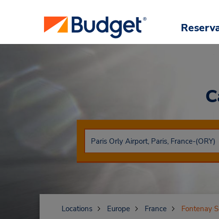
Reserv
C
Locations
Europe
France
Fontenay S