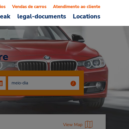
ios
Vendas de carros
Atendimento ao cliente
reak
legal-documents
Locations
re
View Map