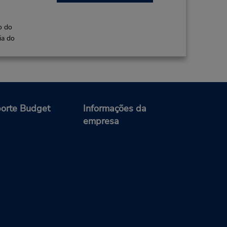
o do
ia do
57.78 milhas de distância
orte Budget
Informações da
empresa
Fazer uma reserva
d
 8:30
 -
00 AM