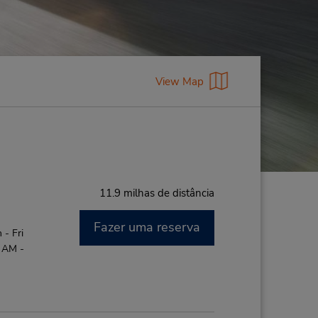
View Map
11.9 milhas de distância
Fazer uma reserva
- Fri
0 AM -