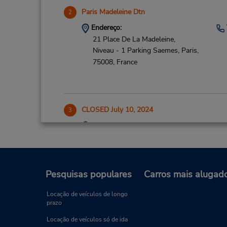
Paris Madeleine Dtn
2
Endereço:
21 Place De La Madeleine,
Niveau - 1 Parking Saemes,
Paris,
75008,
France
CLOSED July 10, 2024
3
Endereço:
Gare De Lest, Effia P2 Niv -1,
Place Du 8 Mai 1945,
Paris,
75010,
France
Pesquisas populares
Carros mais alugad
Locação de veículos de longo
prazo
Neuilly Sur Seine
4
Locação de veículos só de ida