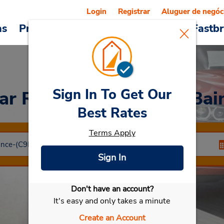
Login
Registrar
Aluguer de negóc
as
Promoções
Veículos e serviços
Fastb
Sign In To Get Our
ar Rental
Enghien Les Bai
Best Rates
Terms Apply
Sign In
Don't have an account?
Selecionar meu carro
It's easy and only takes a minute
Create an Account