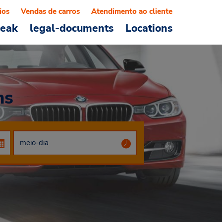
ios
Vendas de carros
Atendimento ao cliente
reak
legal-documents
Locations
ns