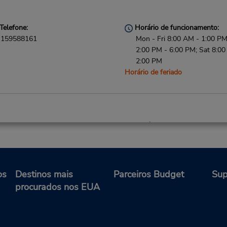
Telefone:
Horário de funcionamento:
159588161
Mon - Fri 8:00 AM - 1:00 P
2:00 PM - 6:00 PM; Sat 8:00
2:00 PM
Horário de feriado
Telefone:
Horário de funcionamento:
(33) 0821230420
Mon - Fri 7:00 AM - 12:00 
and 12:30 PM - 2:30 PM
Horário de feriado
Serviço de retirada gratuito
os
Destinos mais
Parceiros Budget
Sup
disponível
procurados nos EUA