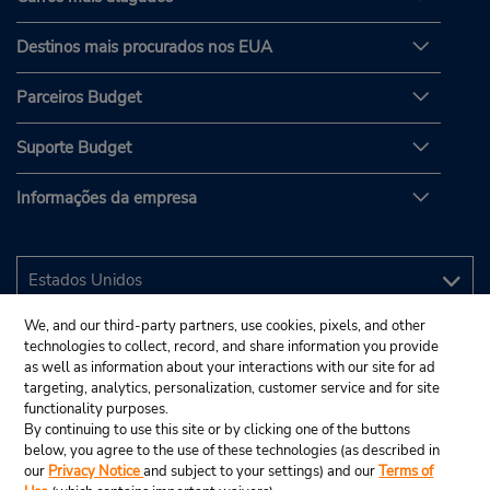
Destinos mais procurados nos EUA
Parceiros Budget
Suporte Budget
Informações da empresa
We, and our third-party partners, use cookies, pixels, and other
technologies to collect, record, and share information you provide
as well as information about your interactions with our site for ad
targeting, analytics, personalization, customer service and for site
functionality purposes.
By continuing to use this site or by clicking one of the buttons
below, you agree to the use of these technologies (as described in
our
Privacy Notice
and subject to your settings) and our
Terms of