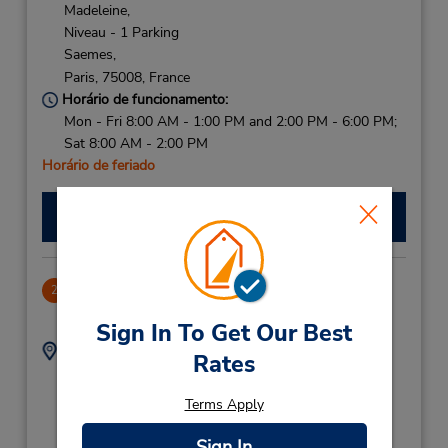
Madeleine,
Niveau - 1 Parking
Saemes,
Paris,
75008,
France
Horário de funcionamento:
Mon - Fri 8:00 AM - 1:00 PM and 2:00 PM - 6:00 PM;
Sat 8:00 AM - 2:00 PM
Horário de feriado
Fazer uma reserva
Neuilly Sur Seine
2
8.4 milhas de distância
Sign In To Get Our Best
Endereço:
Telefone:
Rates
99 Avenue Charles De
14747107
Gaulle,
Terms Apply
Parking Indigo CDG Au
N 116,
Sign In