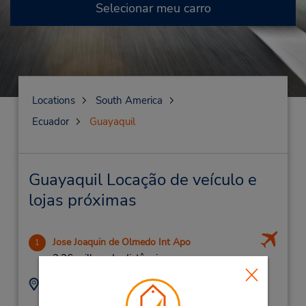
Selecionar meu carro
Locations
South America
Ecuador
Guayaquil
Guayaquil Locação de veículo e
lojas próximas
Jose Joaquin de Olmedo Int Apo
1
3.36 milhas de distância
Endereço:
Telefone:
23822340
Av de las Americas,