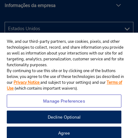
Informações da empresa
We, and our third-party partners, use cookies, pixels, and other
technologies to collect, record, and share information you provide
as well as information about your interactions with our site for ad
targeting, analytics, personalization, customer service and for site
functionality purposes.
By continuing to use this site or by clicking one of the buttons
below, you agree to the use of these technologies (as described in
our
Privacy Notice
and subject to your settings) and our
Terms of
Use
(which contains important waivers).
Manage Preferences
Decline Optional
© 2025 Budget Rent A Car System, Inc.
View Map
Agree