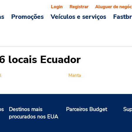
Login
Registrar
Aluguer de negóc
as
Promoções
Veículos e serviços
Fastb
6 locais Ecuador
l
Manta
os
Destinos mais
Parceiros Budget
Sup
procurados nos EUA