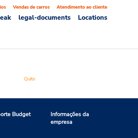
ios
Vendas de carros
Atendimento ao cliente
reak
legal-documents
Locations
Quito
orte Budget
Informações da
empresa