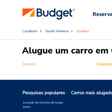
Reserv
Locations
South America
Ecuador
Alugue um carro em 
Cuenca
Guayaqui
Pesquisas populares
Carros mais alugad
Locação de veículos de longo
prazo