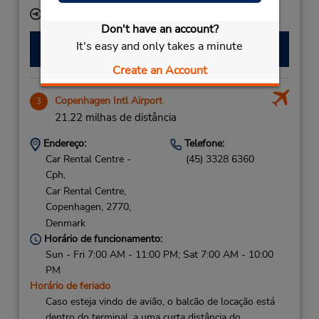
Local de entrega das chaves
Don't have an account?
It's easy and only takes a minute
Fazer uma reserva
Create an Account
Copenhagen Intl Airport
3
21.22 milhas de distância
Endereço:
Telefone:
Car Rental Centre -
(45) 3328 6360
Cph,
Car Rental Centre,
Copenhagen,
2770,
Denmark
Horário de funcionamento:
Sun - Fri 7:00 AM - 11:00 PM; Sat 7:00 AM - 10:00
PM
Horário de feriado
Caso esteja vindo de avião, o balcão de locação está
dentro do terminal, a uma curta distância do