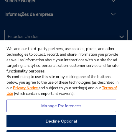
Suporte Budget
Informações da empresa
We, and our third-party partners, use cookies, pixels, and other
technologies to collect, record, and share information you provide
as well as information about your interactions with our site for ad
targeting, analytics, personalization, customer service and for site
functionality purposes.
By continuing to use this site or by clicking one of the buttons
below, you agree to the use of these technologies (as described in
our
Privacy Notice
and subject to your settings) and our
Terms of
Use
(which contains important waivers).
Manage Preferences
Decline Optional
© 2025 Budget Rent A Car System, Inc.
View Map