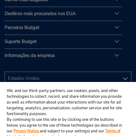
Destinos mais procurados nos EUA
Parceiros Budget
Suporte Budget
Informações da empresa
We, and our third-party partners, use cookies, pixels, and other
technologies to collect, record, and share information you provide
as well as information about your interactions with our site for ad
targeting, analytics, personalization, customer service and for site
functionality purposes.
By continuing to use this site or by clicking one of the buttons
below, you agree to the use of these technologies (as described in
our
Privacy Notice
and subject to your settings) and our
Terms of