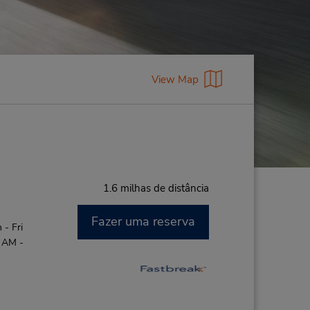
View Map
1.6 milhas de distância
Fazer uma reserva
- Fri
0 AM -