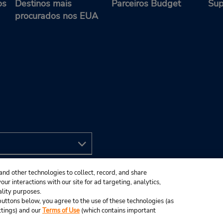
os
Destinos mais
Parceiros Budget
Sup
procurados nos EUA
and other technologies to collect, record, and share
ur interactions with our site for ad targeting, analytics,
ality purposes.
e buttons below, you agree to the use of these technologies (as
ttings) and our
Terms of Use
(which contains important