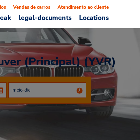
ios
Vendas de carros
Atendimento ao cliente
reak
legal-documents
Locations
uver (Principal) (YVR)