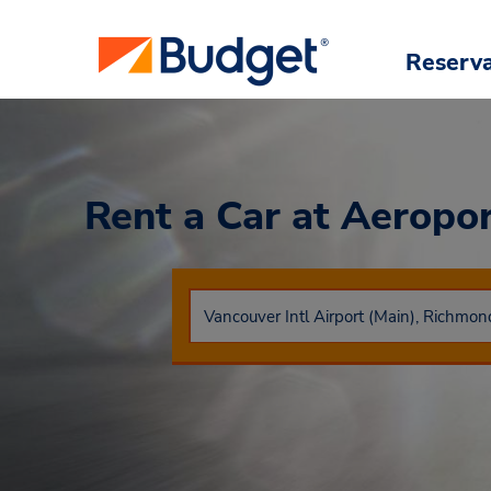
Reserv
Rent a Car
at Aeropor