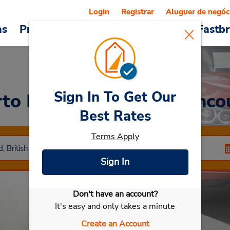
Login
Registrar
Aluguer de negóc
as
Promoções
Veículos e serviços
Fastb
Sign In To Get Our
to Internacional de Vanco
Best Rates
Terms Apply
Sign In
Don't have an account?
Selecionar meu carro
It's easy and only takes a minute
Create an Account