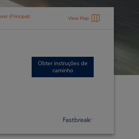
ver (Principal)
View Map
Obter instruções de
caminho