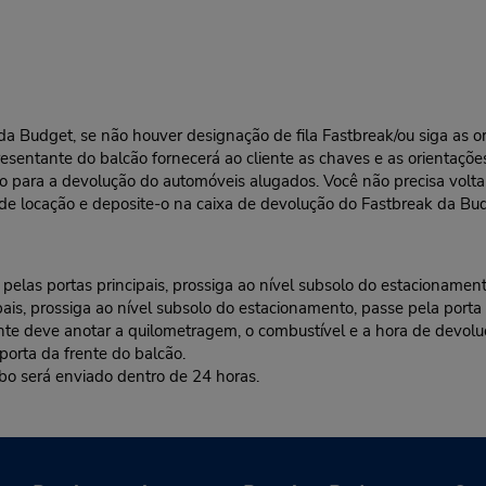
l da Budget, se não houver designação de fila Fastbreak/ou siga as
resentante do balcão fornecerá ao cliente as chaves e as orientações
ra a devolução do automóveis alugados. Você não precisa voltar a
 de locação e deposite-o na caixa de devolução do Fastbreak da Bu
las portas principais, prossiga ao nível subsolo do estacionamento
, prossiga ao nível subsolo do estacionamento, passe pela porta 
eve anotar a quilometragem, o combustível e a hora de devoluçã
porta da frente do balcão.
bo será enviado dentro de 24 horas.