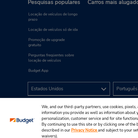
Pesquisas populares
Carros mais alugad
Locação de veículos de longo
prazo
Locação de veículos só de ida
Promoção de upgrade
gratuito
Perguntas freqüentes sobre
locação de veículos
Budget App
We, and our third-party partners, use cookies, pixels, 
information you provide as well as information about yo
personalization, customer service and for site function
By continuing to use this site or by clicking one of th
described in our
Privacy Notice
and subject to your se
© 2025 Budget Rent A Car System, Inc.
waivers).