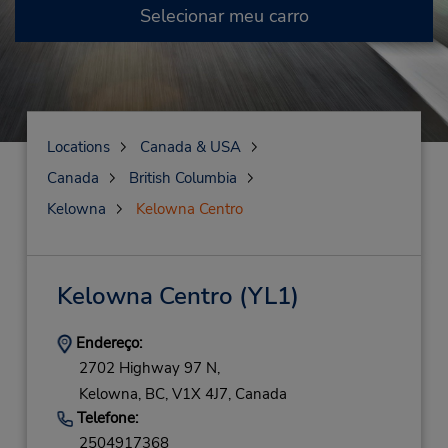
Selecionar meu carro
Locations
Canada & USA
Canada
British Columbia
Kelowna
Kelowna Centro
Kelowna Centro
(YL1)
Endereço:
2702 Highway 97 N,
Kelowna,
BC,
V1X 4J7,
Canada
Telefone:
2504917368