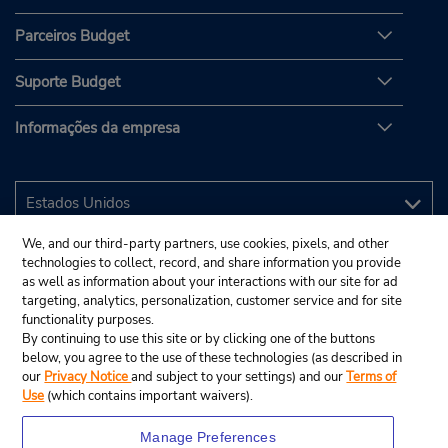
Parceiros Budget
Suporte Budget
Informações da empresa
We, and our third-party partners, use cookies, pixels, and other
technologies to collect, record, and share information you provide
as well as information about your interactions with our site for ad
targeting, analytics, personalization, customer service and for site
functionality purposes.
By continuing to use this site or by clicking one of the buttons
below, you agree to the use of these technologies (as described in
our
Privacy Notice
and subject to your settings) and our
Terms of
Use
(which contains important waivers).
Manage Preferences