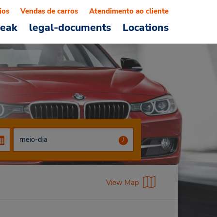
ios
Vendas de carros
Atendimento ao cliente
reak
legal-documents
Locations
View Map