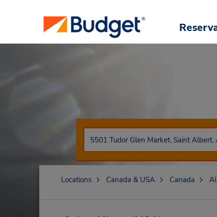
Reserv
Locations
Canada & USA
Canada
Al