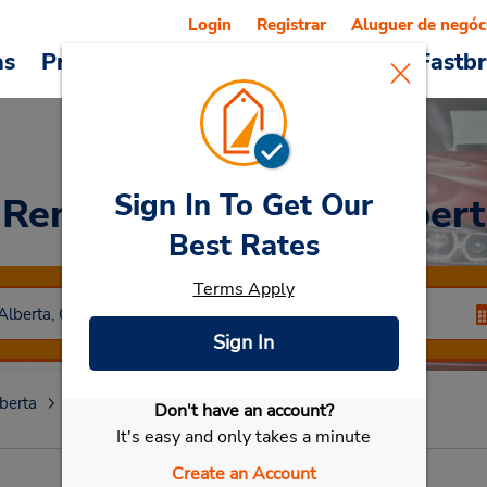
Login
Registrar
Aluguer de negóc
as
Promoções
Veículos e serviços
Fastb
Sign In To Get Our
Rent a Car
at Saint Albert
Best Rates
Terms Apply
Sign In
berta
St Albert
Saint Albert
Don't have an account?
Selecionar meu carro
It's easy and only takes a minute
Create an Account