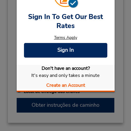
(61) 8 6253 9368
Horário de funcionamento:
Sign In To Get Our Best
Mon - Fri 7:30 AM - 4:00 PM
Rates
Horário de feriado:
2026
Terms Apply
CHRISTMAS DAY
Dezembro 25 closed
Sign In
2027
AUSTRALIA DAY
Janeiro 26 closed
Don't have an account?
BOXING DAY
Dezembro 28 closed
It's easy and only takes a minute
KINGS BIRTHDAY
Setembro 28 closed
NEW YEARS DAY
Janeiro 1 closed
Create an Account
Local de entrega das chaves
Obter instruções de caminho