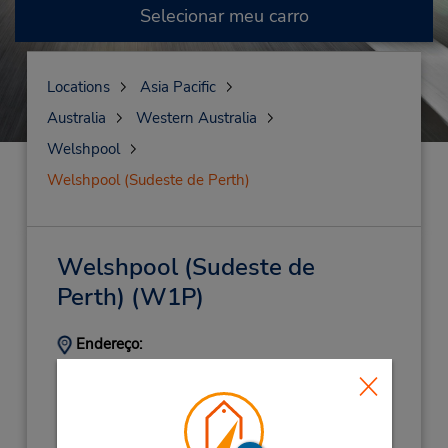
Selecionar meu carro
Locations
Asia Pacific
Australia
Western Australia
Welshpool
Welshpool (Sudeste de Perth)
Welshpool (Sudeste de
Perth)
(W1P)
Endereço:
267 Treasure Rd North,
Cnr Orrong Rd,
Welshpool,
WA,
6106,
Australia
Telefone: