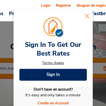
Login
Registrar
Aluguer de negóc
as
Promoções
Veículos e serviços
Fastb
Sign In To Get Our
Car Rental
Mandurah
Best Rates
Terms Apply
Sign In
Don't have an account?
Selecionar meu carro
It's easy and only takes a minute
Create an Account