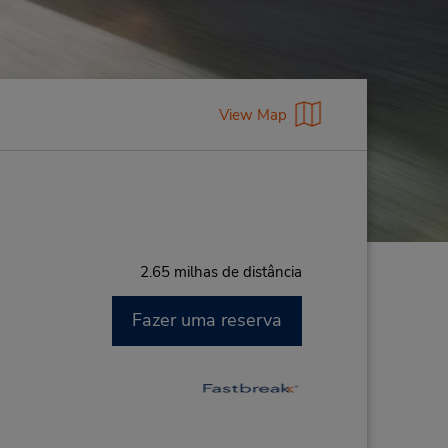
View Map
2.65 milhas de distância
Fazer uma reserva
M