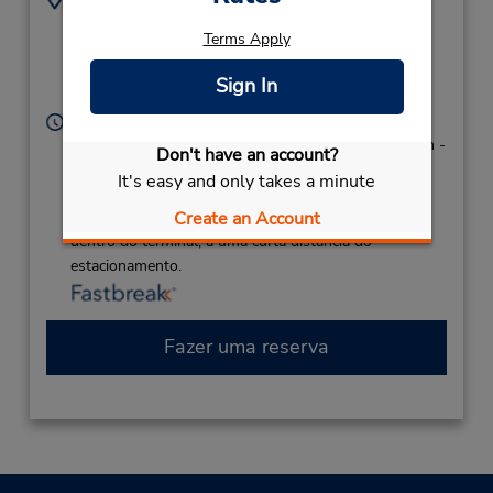
(61) 8 9841 7799
Terminal Building,
Terms Apply
(Remote),
Albany,
Western Australia,
Sign In
6330,
Australia
Horário de funcionamento:
Sun 1:00 PM - 1:30 PM and 5:00 PM - 8:45 PM; Mon -
Don't have an account?
Fri 8:30 AM - 5:00 PM and 8:00 PM - 8:45 PM; Sat
It's easy and only takes a minute
9:00 AM - 10:00 AM
Create an Account
Caso esteja vindo de avião, o balcão de locação está
dentro do terminal, a uma curta distância do
estacionamento.
Fazer uma reserva