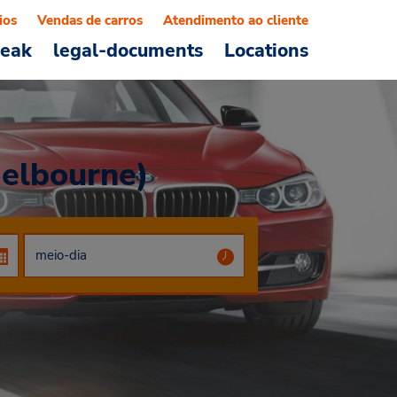
ios
Vendas de carros
Atendimento ao cliente
reak
legal-documents
Locations
Melbourne)