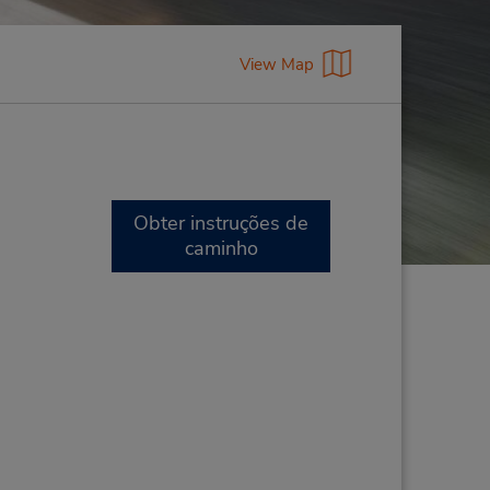
View Map
Obter instruções de
caminho