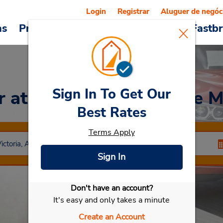
Login
Registrar
Aluguer de negóc
as
Promoções
Veículos e serviços
Fastb
Sign In To Get Our
ar
at Brighton (Centro de 
Best Rates
Terms Apply
Sign In
Don't have an account?
Selecionar meu carro
It's easy and only takes a minute
Create an Account