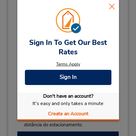
293539399
Horário de funcionamento:
Mon - Fri 9:30 AM - 10:15 AM and 2:00 PM -
4:30 PM
Horário de feriado:
Sign In To Get Our Best
2026
Rates
GRAND FINAL EVE
Setembro 25 closed
MELBOURNE CUP
Novembro 3 closed
Terms Apply
2027
Sign In
NEW YEARS DAY
Janeiro 1 closed
BOXING DAY HOL
Dezembro 28 closed
CHRISTMAS
Dezembro 25 closed
Don't have an account?
Local de entrega das chaves
It's easy and only takes a minute
Caso esteja vindo de avião, o balcão de
Create an Account
locação está dentro do terminal, a uma curta
distância do estacionamento.