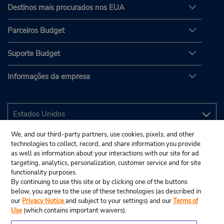
Destinos mais procurados nos EUA
Parceiros Budget
Suporte Budget
Informações da empresa
We, and our third-party partners, use cookies, pixels, and other
technologies to collect, record, and share information you provide
as well as information about your interactions with our site for ad
targeting, analytics, personalization, customer service and for site
functionality purposes.
By continuing to use this site or by clicking one of the buttons
below, you agree to the use of these technologies (as described in
our
Privacy Notice
and subject to your settings) and our
Terms of
Use
(which contains important waivers).