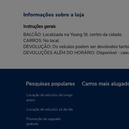
Informações sobre a loja
Instruções gerais
BALCÃO: Localizada na Young St, centro da cidade.
CARROS: No local.
DEVOLUÇÃO: Os veículos podem ser devolvidos tanto n
DEVOLUÇÕES ALÉM DO HORÁRIO: Disponível - caixa de d
Pesquisas populares
Carros mais alugad
Locação de veículos de longo
prazo
Locação de veículos só de ida
Promoção de upgrade
gratuito