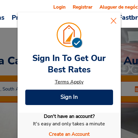
Login
Registrar
Aluguer de negóc
as
Promoções
Veículos e serviços
Fastb
Sign In To Get Our
a Car
at Centro de Port A
Best Rates
Terms Apply
Sign In
Don't have an account?
Selecionar meu carro
It's easy and only takes a minute
Create an Account