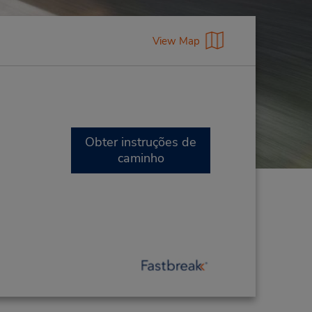
View Map
Obter instruções de
caminho