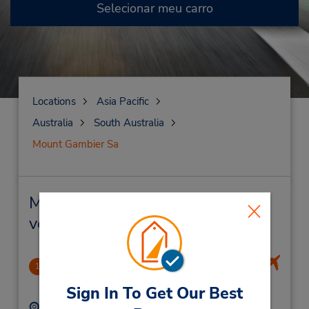
Selecionar meu carro
Locations
Asia Pacific
Australia
South Australia
Mount Gambier Sa
Mount Gambier Sa Locação de
veículo e lojas próximas
Mount Gambier Airport
1
7.58 milhas de distância
Sign In To Get Our Best
Endereço:
Telefone: