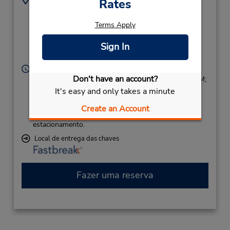
Rates
887254340
Terminal Building,
(Country),
Terms Apply
Mount Gambier,
South Australia,
5290,
Sign In
Australia
Horário de funcionamento:
Don't have an account?
Sun 3:00 PM - 8:00 PM; Mon - Fri 8:00 AM - 8:00 PM;
It's easy and only takes a minute
Sat 9:00 AM - 11:00 AM
Caso esteja vindo de avião, o balcão de locação está
Create an Account
dentro do terminal, a uma curta distância do
estacionamento.
Local de entrega das chaves
Fazer uma reserva