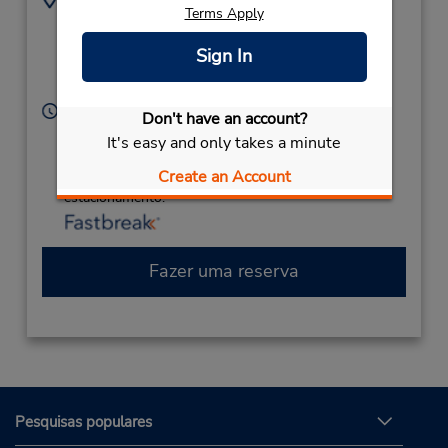
Terms Apply
885533133
Terminal Building,
(Remote),
Kingscote,
Sign In
South Australia,
5223,
Australia
Horário de funcionamento:
Don't have an account?
Sun - Sat 7:30 AM - 7:45 PM
It's easy and only takes a minute
Caso esteja vindo de avião, o balcão de locação está
Create an Account
dentro do terminal, a uma curta distância do
estacionamento.
Fazer uma reserva
Pesquisas populares