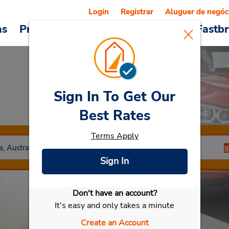
Login
Registrar
Aluguer de negóc
as
Promoções
Veículos e serviços
Fastb
Sign In To Get Our
Car Rental
Ceduna
Best Rates
Terms Apply
Sign In
Don't have an account?
Selecionar meu carro
It's easy and only takes a minute
Create an Account