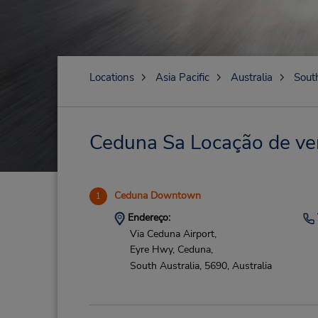
Locations
Asia Pacific
Australia
South
Ceduna Sa Locação de veí
Ceduna Downtown
1
Endereço:
Via Ceduna Airport,
Eyre Hwy,
Ceduna,
South Australia,
5690,
Australia