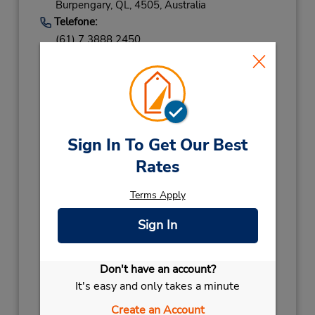
Burpengary,
QL,
4505,
Australia
Telefone:
(61) 7 3888 2450
Horário de funcionamento:
Sun 7:30 AM - 5:30 PM; Mon - Fri 7:00 AM -
6:00 PM; Sat 7:00 AM - 5:30 PM
Horário de feriado:
2027
Sign In To Get Our Best
AUSTRALIA DAY
Janeiro 26 08:00AM
Rates
- 12:00PM
NEW YEARS DAY
Janeiro 1 08:00AM
Terms Apply
- 12:00PM
Sign In
2026
BOXING DAY HOL
Dezembro 28 08:00AM
- 12:00PM
Don't have an account?
BOXING DAY
Dezembro 26 08:00AM
It's easy and only takes a minute
- 12:00PM
Create an Account
CHRISTMAS DAY
Dezembro 25 closed