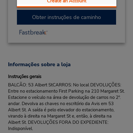
Create an Account
08:00AM
- Dezembro 26
- 12:00PM
Obter instruções de caminho
Informações sobre a loja
Instruções gerais
BALCÃO: 53 Albert StCARROS: No local DEVOLUÇÕES:
Entre no estacionamento First Parking na 210 Margaret St.
Estacione o veículo na área de devolução de carros no 2º.
andar. Devolva as chaves no escritório da Avis em 53
Albert St. A saída é pelo elevador do estacionamento,
virando à direita na Margaret St e, então, à direita na
Albert St. DEVOLUÇÕES FORA DO EXPEDIENTE:
Indisponível.