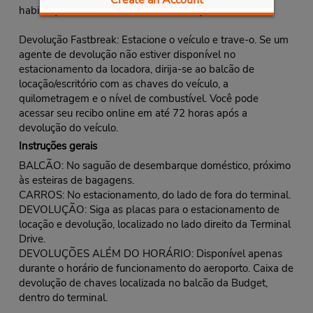
Create an Account
habilitação e receba o contrato de locação e as chaves.
Devolução Fastbreak: Estacione o veículo e trave-o. Se um
agente de devolução não estiver disponível no
estacionamento da locadora, dirija-se ao balcão de
locação/escritório com as chaves do veículo, a
quilometragem e o nível de combustível. Você pode
acessar seu recibo online em até 72 horas após a
devolução do veículo.
Instruções gerais
BALCÃO: No saguão de desembarque doméstico, próximo
às esteiras de bagagens.
CARROS: No estacionamento, do lado de fora do terminal.
DEVOLUÇÃO: Siga as placas para o estacionamento de
locação e devolução, localizado no lado direito da Terminal
Drive.
DEVOLUÇÕES ALÉM DO HORÁRIO: Disponível apenas
durante o horário de funcionamento do aeroporto. Caixa de
devolução de chaves localizada no balcão da Budget,
dentro do terminal.