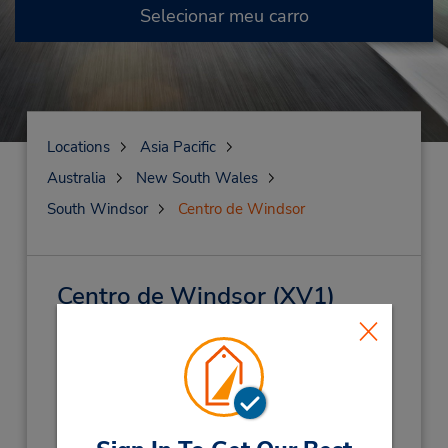
Selecionar meu carro
Locations
Asia Pacific
Australia
New South Wales
South Windsor
Centro de Windsor
Centro de Windsor
(XV1)
Endereço:
96 Argyle St,
South Windsor,
NS,
2756,
Australia
Telefone:
(61) 2 8886 0390