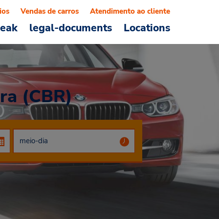
ios
Vendas de carros
Atendimento ao cliente
reak
legal-documents
Locations
ra (CBR)