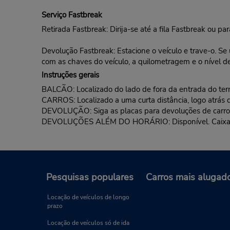
Serviço Fastbreak
Retirada Fastbreak: Dirija-se até a fila Fastbreak ou p
Devolução Fastbreak: Estacione o veículo e trave-o. Se
com as chaves do veículo, a quilometragem e o nível d
Instruções gerais
BALCÃO: Localizado do lado de fora da entrada do termi
CARROS: Localizado a uma curta distância, logo atrás d
DEVOLUÇÃO: Siga as placas para devoluções de carros
DEVOLUÇÕES ALÉM DO HORÁRIO: Disponível. Caixa de d
Pesquisas populares
Carros mais alugad
Locação de veículos de longo
prazo
Locação de veículos só de ida