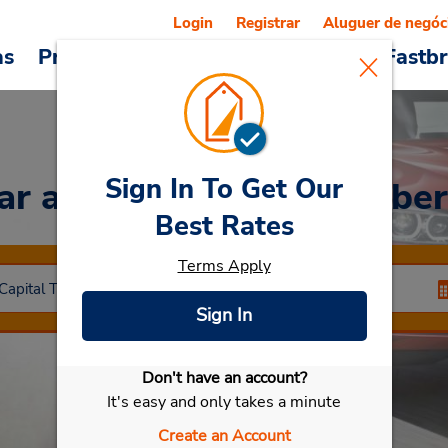
Login
Registrar
Aluguer de negóc
as
Promoções
Veículos e serviços
Fastb
Sign In To Get Our
Car
at Aeroporto de Canber
Best Rates
Terms Apply
Sign In
Don't have an account?
Selecionar meu carro
It's easy and only takes a minute
Create an Account