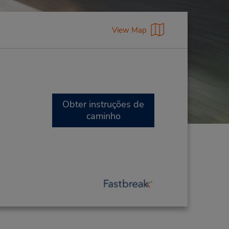
View Map
Obter instruções de
caminho