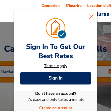
Connexion
S'inscrire
Location d'af
Reservations
Offres
Voitures 
Sign In To Get Our
Car Rental
Owings Mills
Best Rates
Terms Apply
Sign In
Don't have an account?
Sélectionner ma voiture
It's easy and only takes a minute
Create an Account