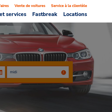
faires
Vente de voitures
Service à la clientèle
et services
Fastbreak
Locations