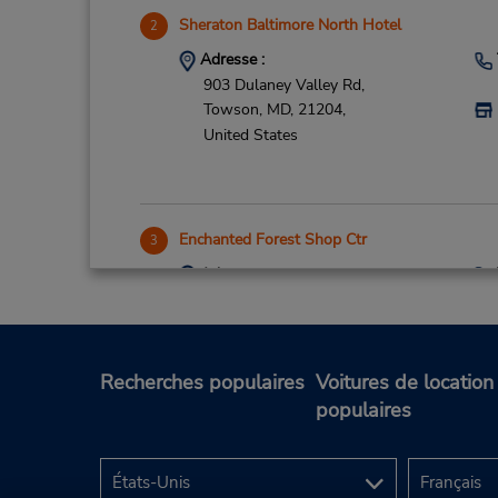
Sheraton Baltimore North Hotel
2
Adresse :
903 Dulaney Valley Rd,
Towson,
MD,
21204,
United States
Enchanted Forest Shop Ctr
3
Adresse :
10020 Baltimore National Pike,
Ellicott City,
MD,
21042,
United States
Recherches populaires
Voitures de location
populaires
Lombard St Parking Garage
4
Adresse :