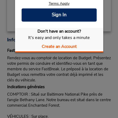
Terms Apply
Obtenir un itinéraire
Sign In
Don't have an account?
It's easy and only takes a minute
Informations sur la succursale
Create an Account
Fastbreak Service
Rendez-vous au comptoir de location de Budget. Présentez
votre permis de conduire et identifiez-vous en tant que
membre du service FastBreak. Le préposé à la location de
Budget vous remettra votre contrat déjà imprimé et les
clés du véhicule.
Indications générales
COMPTOIR : Situé sur Baltimore National Pike près de
l'angle Bethany Lane. Notre bureau est situé dans le centre
commercial Enchanted Forest.
VÉHICULES : Sur place.