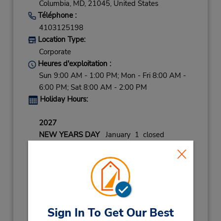
Columbia,
MD,
21045,
United States
Téléphone :
4103125198
Location Type:
Corporate
Heures d'exploitation :
Sun 9:00 AM - 1:00 PM; Mon - Fri 8:00 AM -
6:00 PM; Sat 8:00 AM - 2:00 PM
Holiday Hours:
2027
NEW YEARS DAY
January 1 closed
2026
CHRISTMAS EVE
December 24 08:00AM
- 03:00PM
CHRISTMAS
December 25 closed
THANKSGIVING DY
November 26 closed
NEW YEARS EVE
December 31 08:00AM
Sign In To Get Our Best
- 01:00PM