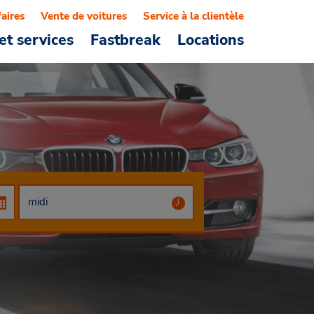
faires
Vente de voitures
Service à la clientèle
et services
Fastbreak
Locations