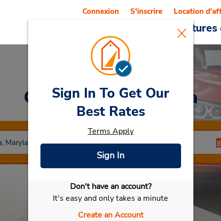
Connexion
S'inscrire
Location d'af
Reservations
Offres
Voitures 
Sign In To Get Our
Car Rental
Columbia
Best Rates
Terms Apply
Sign In
Don't have an account?
Sélectionner ma voiture
It's easy and only takes a minute
Create an Account