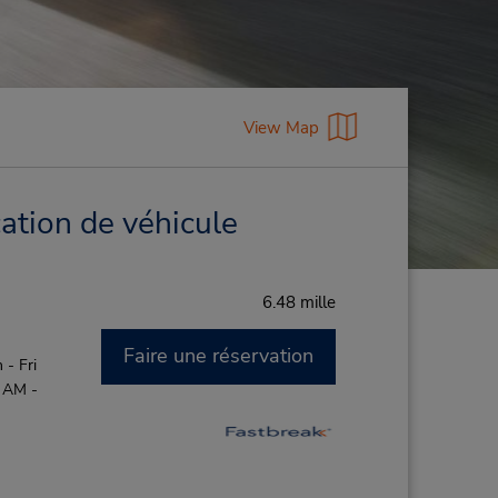
View Map
ation de véhicule
6.48 mille
Faire une réservation
- Fri
0 AM -