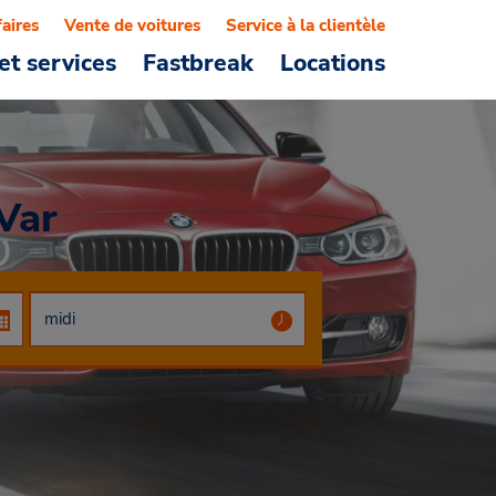
faires
Vente de voitures
Service à la clientèle
et services
Fastbreak
Locations
Var