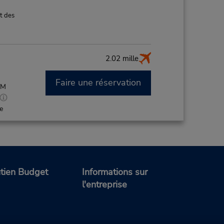
t des
2.02 mille
Faire une réservation
AM
de
ce de
tien Budget
Informations sur
5.64 mille
l'entreprise
Faire une réservation
M and