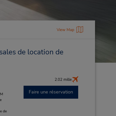
View Map
sales de location de
2.02 mille
Faire une réservation
AM
de
ce de