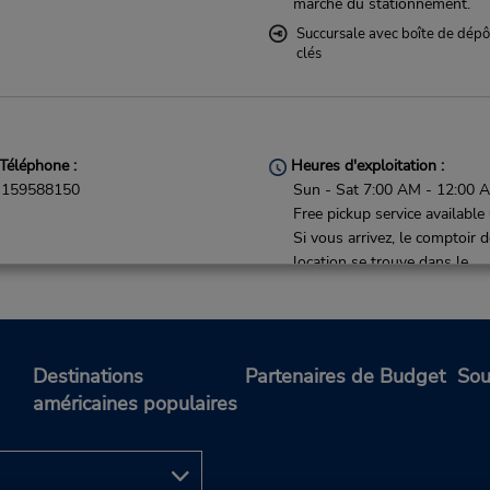
marche du stationnement.
Succursale avec boîte de dépô
clés
Téléphone :
Heures d'exploitation :
159588150
Sun - Sat 7:00 AM - 12:00 
Free pickup service available
Si vous arrivez, le comptoir 
location se trouve dans le
terminal à une courte distan
marche du stationnement.
Destinations
Partenaires de Budget
Sou
américaines populaires
Téléphone :
Heures d'exploitation :
159588152
Sun - Sat 9:00 AM - 1:00 P
2:00 PM - 5:00 PM