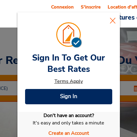
Connexion
S'inscrire
Location d'af
Reservations
Offres
Voitures 
Sign In To Get Our
r Rental
Saint Laurent Du 
Best Rates
Terms Apply
Sign In
Don't have an account?
Sélectionner ma voiture
It's easy and only takes a minute
Create an Account