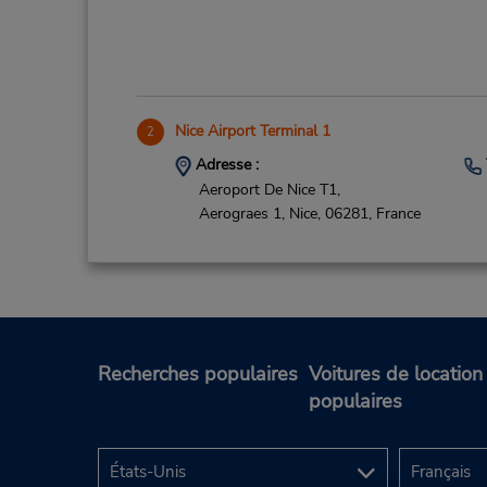
Nice Airport Terminal 1
2
Adresse :
Aeroport De Nice T1,
Aerograes 1,
Nice,
06281,
France
Recherches populaires
Voitures de location
Nice Downtown
3
populaires
Adresse :
Place Massena,
Nice,
06300,
France