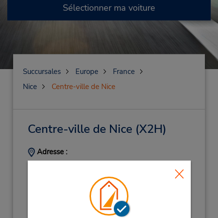
Sélectionner ma voiture
Succursales
Europe
France
Nice
Centre-ville de Nice
Centre-ville de Nice
(X2H)
Adresse :
Place Massena,
Nice,
06300,
France
Téléphone :
159588152
Heures d'exploitation :