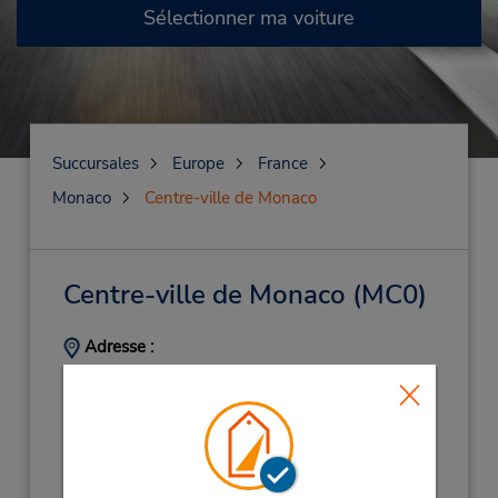
Sélectionner ma voiture
Succursales
Europe
France
Monaco
Centre-ville de Monaco
Centre-ville de Monaco
(MC0)
Adresse :
Monte Carlo,
Monte Carlo,
Monaco,
98000,
France
Téléphone :
(33) 00 377 93 30 17 53
Heures d'exploitation :