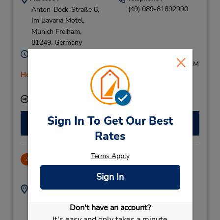
(49) 089-81892990
Anton-Böck-Straße 8,
Im Bavaria Motel,
Munich Freiham,
81249,
Germany
Heures d'exploitation :
Mon - Fri 8:00 AM - 5:00 PM; Sat 8:00 AM - 10:00 AM
Holiday Hours
Free pickup service available
Succursale avec boîte de dépôt des clés
Sign In To Get Our Best
Faire une réservation
Rates
Terms Apply
Muenchen Sued
2
8.8 mille
Sign In
Adresse :
Téléphone :
69710445596
Kistlerhofstrasse 170,
Don't have an account?
Munich,
81379,
It's easy and only takes a minute