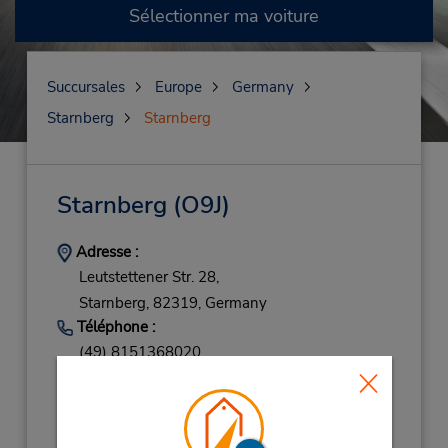
Sélectionner ma voiture
Succursales
Europe
Germany
Starnberg
Starnberg
Starnberg
(O9J)
Adresse :
Leutstettener Str. 28,
Starnberg,
82319,
Germany
Téléphone :
(49) 8151368020
Heures d'exploitation :
Mon - Fri 8:00 AM - 5:00 PM; Sat 8:00 AM -
10:00 AM