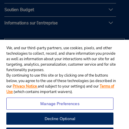
Soutien Budget
Informations sur l'entreprise
We, and our third-party partners, use cookies, pixels, and other
technologies to collect, record, and share information you provide
as well as information about your interactions with our site for ad
targeting, analytics, personalization, customer service and for site
functionality purposes.
By continuing to use this site or by clicking one of the buttons
below, you agree to the use of these technologies (as described in
our
Privacy Notice
and subject to your settings) and our
Terms of
Use
(which contains important waivers).
Manage Preferences
Decline Optional
© Budget Rent A Car System, Inc., 2025.