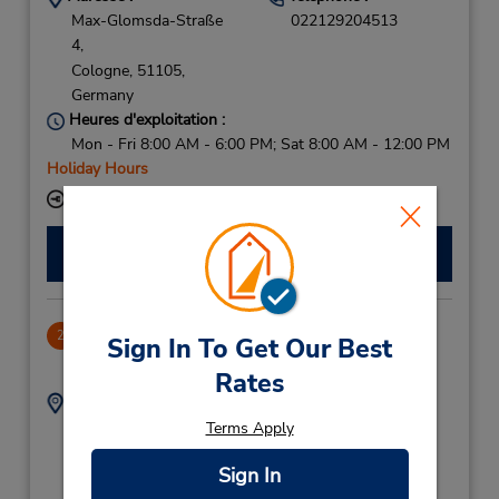
Max-Glomsda-Straße
022129204513
4,
Cologne,
51105,
Germany
Heures d'exploitation :
Mon - Fri 8:00 AM - 6:00 PM; Sat 8:00 AM - 12:00 PM
Holiday Hours
Succursale avec boîte de dépôt des clés
Faire une réservation
Cologne Downtown
2
Sign In To Get Our Best
5.88 mille
Rates
Adresse :
Téléphone :
Mathias Brueggen Str
(49) 1805 21 77 11
Terms Apply
61,
Sign In
Cologne,
50829,