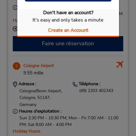
Germany
Heures d'exploitation :
Don't have an account?
Mon - Fri 7:30 AM - 6:00 PM; Sat 8:00 AM - 12:00 PM
It's easy and only takes a minute
Holiday Hours
Succursale avec boîte de dépôt des clés
Create an Account
Faire une réservation
Cologne Airport
3
9.55 mille
Adresse :
Téléphone :
(49) 2203 402343
Cologne/Bonn Airport,
Cologne,
51147,
Germany
Heures d'exploitation :
Sun 2:30 PM - 10:30 PM; Mon - Fri 7:00 AM - 11:00
PM; Sat 8:00 AM - 4:00 PM
Holiday Hours