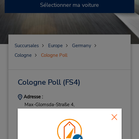
Sélectionner ma voiture
Succursales
Europe
Germany
Cologne
Cologne Poll
Cologne Poll
(FS4)
Adresse :
Max-Glomsda-Straße 4,
Cologne,
51105,
Germany
Téléphone :
022129204513
Heures d'exploitation :