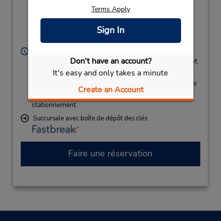
(Country),
Terms Apply
Mount Gambier,
South Australia,
5290,
Sign In
Australia
Heures d'exploitation :
Don't have an account?
Sun 3:00 PM - 8:00 PM; Mon - Fri 8:00 AM - 8:00 PM;
It's easy and only takes a minute
Sat 9:00 AM - 11:00 AM
Si vous arrivez, le comptoir de location se trouve dans
Create an Account
le terminal à une courte distance de marche du
stationnement.
Succursale avec boîte de dépôt des clés
Faire une réservation