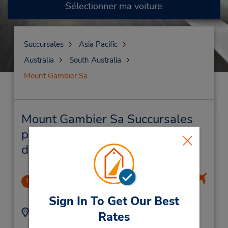
Sélectionner ma voiture
Succursales
Asia Pacific
Australia
South Australia
Mount Gambier Sa
Mount Gambier Sa Succursales
près de chez vous et succursales
de location de véhicule
Mount Gambier Airport
1
7.58 mille
Sign In To Get Our Best
Adresse :
Téléphone :
Rates
887254340
Terminal Building,